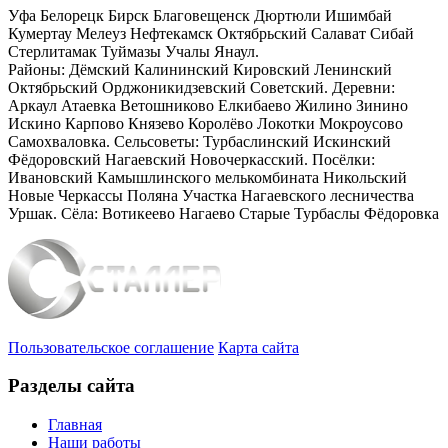
Уфа Белорецк Бирск Благовещенск Дюртюли Ишимбай
Кумертау Мелеуз Нефтекамск Октябрьский Салават Сибай
Стерлитамак Туймазы Учалы Янаул.
Районы: Дёмский Калининский Кировский Ленинский
Октябрьский Орджоникидзевский Советский. Деревни:
Аркаул Атаевка Ветошниково Елкибаево Жилино Зинино
Искино Карпово Князево Королёво Локотки Мокроусово
Самохваловка. Сельсоветы: Турбаслинский Искинский
Фёдоровский Нагаевский Новочеркасский. Посёлки:
Ивановский Камышлинского мелькомбината Никольский
Новые Черкассы Поляна Участка Нагаевского лесничества
Уршак. Сёла: Вотикеево Нагаево Старые Турбаслы Фёдоровка
Пользовательское соглашение
Карта сайта
Разделы сайта
Главная
Наши работы